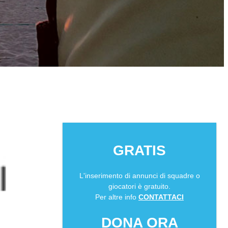
GRATIS
L'inserimento di annunci di squadre o
giocatori è gratuito.
Per altre info
CONTATTACI
DONA ORA