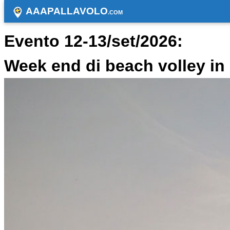
AAAPALLAVOLO
.COM
Evento 12-13/set/2026:
Week end di beach volley i