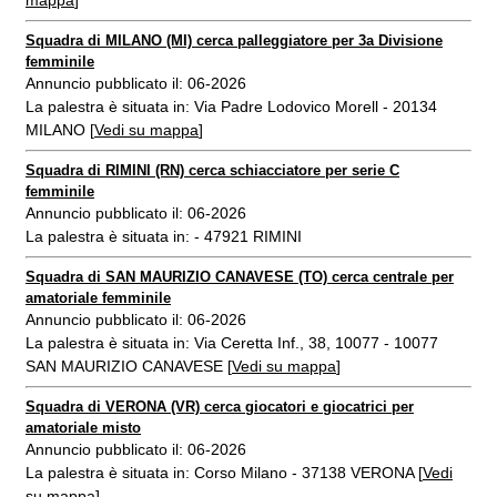
mappa
]
Squadra di MILANO (MI) cerca palleggiatore per 3a Divisione
femminile
Annuncio pubblicato il: 06-2026
La palestra è situata in: Via Padre Lodovico Morell - 20134
MILANO [
Vedi su mappa
]
Squadra di RIMINI (RN) cerca schiacciatore per serie C
femminile
Annuncio pubblicato il: 06-2026
La palestra è situata in: - 47921 RIMINI
Squadra di SAN MAURIZIO CANAVESE (TO) cerca centrale per
amatoriale femminile
Annuncio pubblicato il: 06-2026
La palestra è situata in: Via Ceretta Inf., 38, 10077 - 10077
SAN MAURIZIO CANAVESE [
Vedi su mappa
]
Squadra di VERONA (VR) cerca giocatori e giocatrici per
amatoriale misto
Annuncio pubblicato il: 06-2026
La palestra è situata in: Corso Milano - 37138 VERONA [
Vedi
su mappa
]