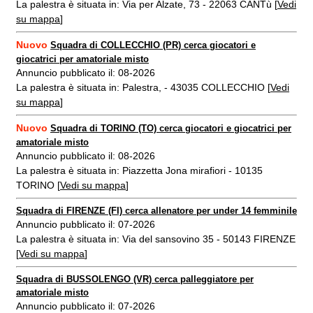
La palestra è situata in: Via per Alzate, 73 - 22063 CANTù [
Vedi
su mappa
]
Nuovo
Squadra di COLLECCHIO (PR) cerca giocatori e
giocatrici per amatoriale misto
Annuncio pubblicato il: 08-2026
La palestra è situata in: Palestra, - 43035 COLLECCHIO [
Vedi
su mappa
]
Nuovo
Squadra di TORINO (TO) cerca giocatori e giocatrici per
amatoriale misto
Annuncio pubblicato il: 08-2026
La palestra è situata in: Piazzetta Jona mirafiori - 10135
TORINO [
Vedi su mappa
]
Squadra di FIRENZE (FI) cerca allenatore per under 14 femminile
Annuncio pubblicato il: 07-2026
La palestra è situata in: Via del sansovino 35 - 50143 FIRENZE
[
Vedi su mappa
]
Squadra di BUSSOLENGO (VR) cerca palleggiatore per
amatoriale misto
Annuncio pubblicato il: 07-2026