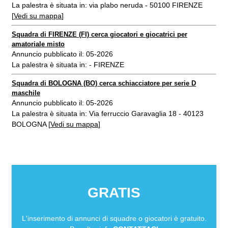
La palestra è situata in: via plabo neruda - 50100 FIRENZE
[
Vedi su mappa
]
Squadra di FIRENZE (FI) cerca giocatori e giocatrici per
amatoriale misto
Annuncio pubblicato il: 05-2026
La palestra è situata in: - FIRENZE
Squadra di BOLOGNA (BO) cerca schiacciatore per serie D
maschile
Annuncio pubblicato il: 05-2026
La palestra è situata in: Via ferruccio Garavaglia 18 - 40123
BOLOGNA [
Vedi su mappa
]
GRATIS
L'inserimento di annunci di squadre o giocatori è gratuito.