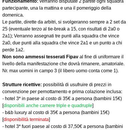
Funzionamento:
verranno disputate 2 partite ogni squadra
partecipante, una la mattina e una il pomeriggio della
domenica.
Le partite, dirette da arbitri, si svolgeranno sempre a 2 set da
25 (eventuale terzo al tie-break a 15, con risultati di 2a0 o
2a1); Verranno assegnati tre punti alla squadra che vince
2a0, due punti alla squadra che vince 2a1 e un punto a chi
perde 1a2.
Non sono ammessi tesserati Fipav
al fine di uniformare il
livello della manifestazione che dovrà rimanere, amatoriale.
Nr. max uomini in campo 3 (il libero uomo conta come 1).
Strutture ricettive:
possibilità di usufruire di prezzi in
convenzione per pernottamento e prima colazione inclusa:
- hotel 3* in paese al costo di 35€ a persona (bambini 15€)
[
disponibili anche camere triple e quadruple
]
- b&b luxury al costo di 35€ a persona (bambini 15€)
[
disponibilità terminata
]
- hotel 3* fuori paese al costo di 37,50€ a persona (bambini