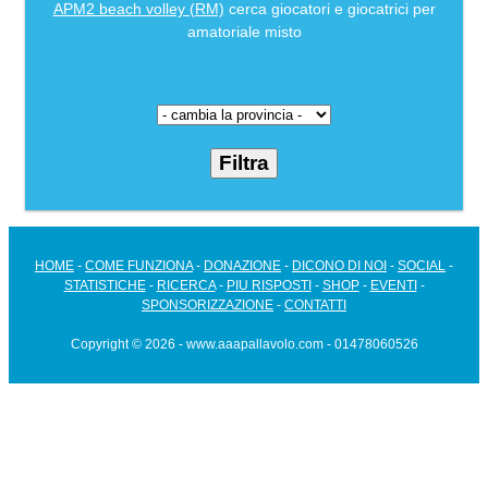
APM2 beach volley (RM)
cerca giocatori e giocatrici per
amatoriale misto
HOME
-
COME FUNZIONA
-
DONAZIONE
-
DICONO DI NOI
-
SOCIAL
-
STATISTICHE
-
RICERCA
-
PIU RISPOSTI
-
SHOP
-
EVENTI
-
SPONSORIZZAZIONE
-
CONTATTI
Copyright © 2026 - www.aaapallavolo.com - 01478060526