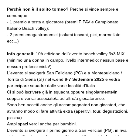
Perchè non è il solito torneo?
Perchè si vince sempre e
comunque:
- 1 premio a testa a giocatore (premi FIPAV e Campionato
Italiano Beach volley);
- 2 premi enogastronomicI (salumi toscani, pici, marmellate
ecc...)
Info generali:
10à edizione dell'evento beach volley 3x3 MIX
(minimo una donna in campo, livello intermedio: nessun base e
nessun professionista!).
L'evento si svolgerà San Feliciano (PG) e a Montepulciano /
Torrita di Siena (SI) nel w.end
6-7 Settembre 2025
e vedrà
partecipare squadre dalle varie località d'Italia.
Ci si può iscrivere già in squadra oppure singolarmente/in
coppia e verrai associato/a ad altro/a giocatore/ice.
Sono ben accetti anche gli accompagnatori non giocatori, che
avranno modo di fare attività extra (aperitivi, tour, degustazioni,
piscina).
Ampi spazi verdi anche per bambini.
L'evento si svolgerà il primo giorno a San Felician (PG), in riva