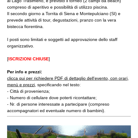
al Lago Trasimeno, è previsto il torneo (2 campi da beach)
compreso di aperitivo e possibilità di utilizzo piscina.
Il secondo giorno a Torrita di Siena e Montepulciano (SI) e
prevede attività di tour, degustazioni, pranzo con la vera
bistecca fiorentina.
I posti sono limitati e soggetti ad approvazione dello staff
organizzativo.
[
ISCRIZIONI CHIUSE
]
Per info e prezzi:
clicca qui per richiedere PDF di dettaglio dell'evento, con orari,
menù e prezzi
, specificando nel testo:
- Città di provenienza;
- Numero di cellulare dove poterti ricontattare;
- Nr. di persone interessate a partecipare (compreso
accompagnatori ed eventuale numero di bambini).