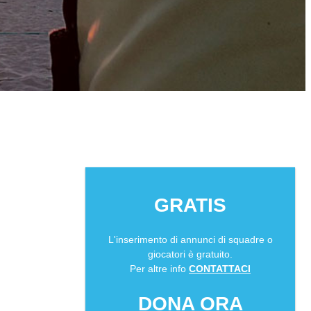
GRATIS
L'inserimento di annunci di squadre o
giocatori è gratuito.
Per altre info
CONTATTACI
DONA ORA