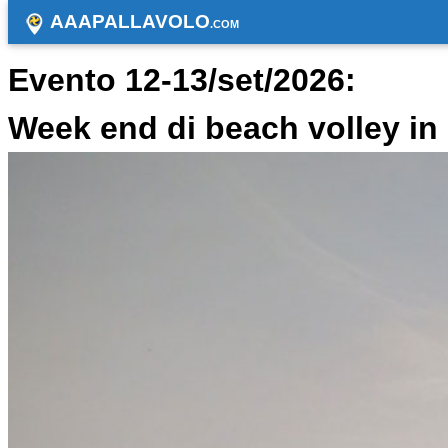
AAAPALLAVOLO
.COM
Evento 12-13/set/2026:
Week end di beach volley i