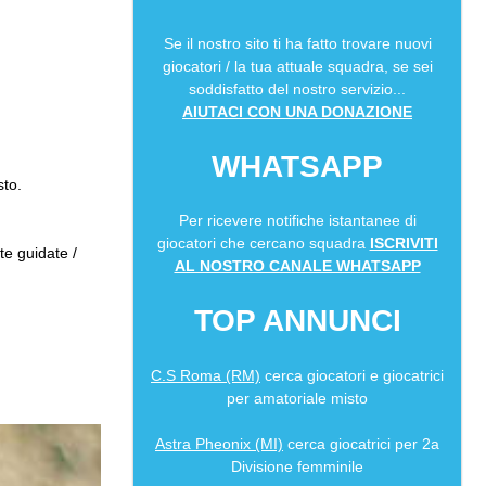
Se il nostro sito ti ha fatto trovare nuovi
giocatori / la tua attuale squadra, se sei
soddisfatto del nostro servizio...
AIUTACI CON UNA DONAZIONE
WHATSAPP
sto.
Per ricevere notifiche istantanee di
giocatori che cercano squadra
ISCRIVITI
te guidate /
AL NOSTRO CANALE WHATSAPP
TOP ANNUNCI
C.S Roma (RM)
cerca giocatori e giocatrici
per amatoriale misto
Astra Pheonix (MI)
cerca giocatrici per 2a
Divisione femminile