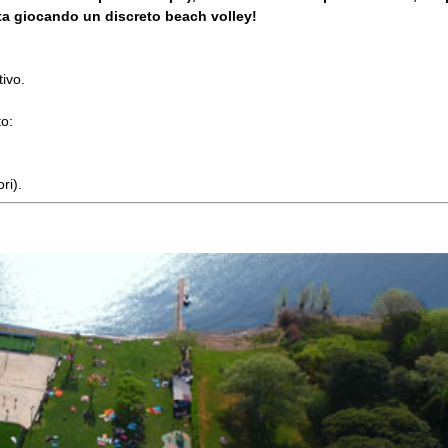
ta giocando un discreto beach volley!
tivo.
to:
ri).