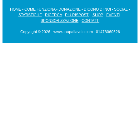
HOME
-
COME FUNZIONA
-
DONAZIONE
-
DICONO DI NOI
-
SOCIAL
-
STATISTICHE
-
RICERCA
-
PIU RISPOSTI
-
SHOP
-
EVENTI
-
SPONSORIZZAZIONE
-
CONTATTI
Copyright © 2026 - www.aaapallavolo.com - 01478060526