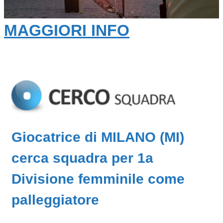
MAGGIORI INFO
Giocatrice di MILANO (MI)
cerca squadra per 1a
Divisione femminile come
palleggiatore