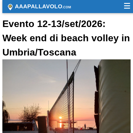
AAAPALLAVOLO
.COM
Evento 12-13/set/2026:
Week end di beach volley in
Umbria/Toscana