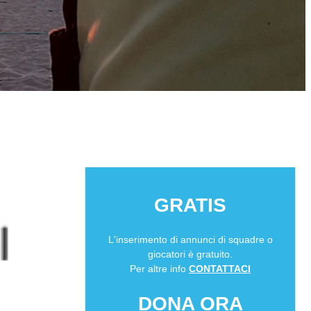
GRATIS
L'inserimento di annunci di squadre o
giocatori è gratuito.
Per altre info
CONTATTACI
DONA ORA