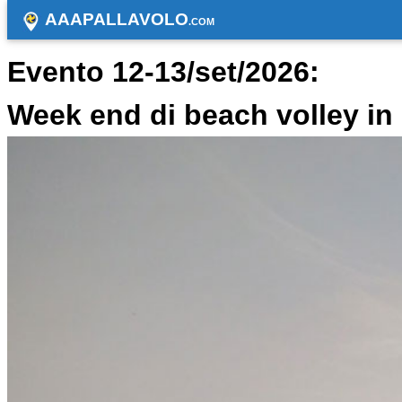
AAAPALLAVOLO
.COM
Evento 12-13/set/2026:
Week end di beach volley i