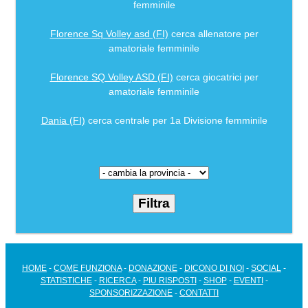
femminile
Florence Sq Volley asd (FI)
cerca allenatore per
amatoriale femminile
Florence SQ Volley ASD (FI)
cerca giocatrici per
amatoriale femminile
Dania (FI)
cerca centrale per 1a Divisione femminile
HOME
-
COME FUNZIONA
-
DONAZIONE
-
DICONO DI NOI
-
SOCIAL
-
STATISTICHE
-
RICERCA
-
PIU RISPOSTI
-
SHOP
-
EVENTI
-
SPONSORIZZAZIONE
-
CONTATTI