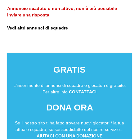
Annuncio scaduto o non attivo, non è più possibile
inviare una risposta.
Vedi altri annunci di squadre
GRATIS
L'inserimento di annunci di squadre o giocatori è gratuito.
Per altre info
CONTATTACI
DONA ORA
Se il nostro sito ti ha fatto trovare nuovi giocatori / la tua
attuale squadra, se sei soddisfatto del nostro servizio...
AIUTACI CON UNA DONAZIONE