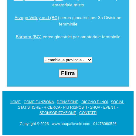
amatoriale misto
Arzago Volley asd (BG)
cerca giocatrici per 3a Divisione
femminile
Barbara (BG)
cerca giocatrici per amatoriale femminile
HOME
-
COME FUNZIONA
-
DONAZIONE
-
DICONO DI NOI
-
SOCIAL
-
STATISTICHE
-
RICERCA
-
PIU RISPOSTI
-
SHOP
-
EVENTI
-
SPONSORIZZAZIONE
-
CONTATTI
Copyright © 2026 - www.aaapallavolo.com - 01478060526