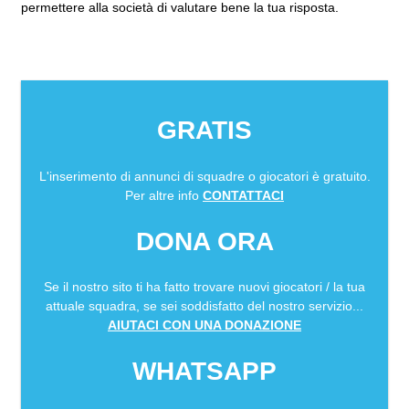
permettere alla società di valutare bene la tua risposta.
GRATIS
L'inserimento di annunci di squadre o giocatori è gratuito.
Per altre info
CONTATTACI
DONA ORA
Se il nostro sito ti ha fatto trovare nuovi giocatori / la tua
attuale squadra, se sei soddisfatto del nostro servizio...
AIUTACI CON UNA DONAZIONE
WHATSAPP