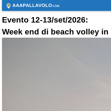
AAAPALLAVOLO
.COM
Evento 12-13/set/2026:
Week end di beach volley i