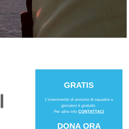
GRATIS
L'inserimento di annunci di squadre o
giocatori è gratuito.
Per altre info
CONTATTACI
DONA ORA