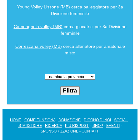
Young Volley Lissone (MB)
cerca palleggiatore per 3a
Divisione femminile
Campagnola volley (MB)
cerca giocatrici per 3a Divisione
femminile
Correzzana volley (MB)
cerca allenatore per amatoriale
misto
HOME
-
COME FUNZIONA
-
DONAZIONE
-
DICONO DI NOI
-
SOCIAL
-
STATISTICHE
-
RICERCA
-
PIU RISPOSTI
-
SHOP
-
EVENTI
-
SPONSORIZZAZIONE
-
CONTATTI