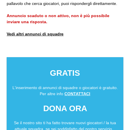
pallavolo che cerca giocatori, puoi rispondergli direttamente.
Annuncio scaduto o non attivo, non è più possibile
inviare una risposta.
Vedi altri annunci di squadre
GRATIS
L'inserimento di annunci di squadre o giocatori è gratuito.
Per altre info
CONTATTACI
DONA ORA
Se il nostro sito ti ha fatto trovare nuovi giocatori / la tua
attuale squadra, se sei soddisfatto del nostro servizio...